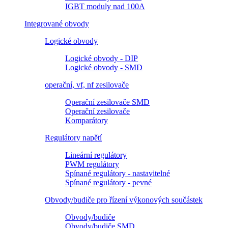
IGBT moduly nad 100A
Integrované obvody
Logické obvody
Logické obvody - DIP
Logické obvody - SMD
operační, vf, nf zesilovače
Operační zesilovače SMD
Operační zesilovače
Komparátory
Regulátory napětí
Lineární regulátory
PWM regulátory
Spínané regulátory - nastavitelné
Spínané regulátory - pevné
Obvody/budiče pro řízení výkonových součástek
Obvody/budiče
Obvody/budiče SMD