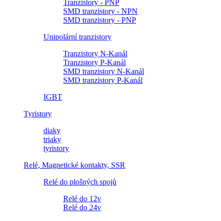
Tranzistory - PNP
SMD tranzistory - NPN
SMD tranzistory - PNP
Unipolární tranzistory
Tranzistory N-Kanál
Tranzistory P-Kanál
SMD tranzistory N-Kanál
SMD tranzistory P-Kanál
IGBT
Tyristory
diaky
triaky
tyristory
Relé, Magnetické kontakty, SSR
Relé do plošných spojů
Relé do 12v
Relé do 24v