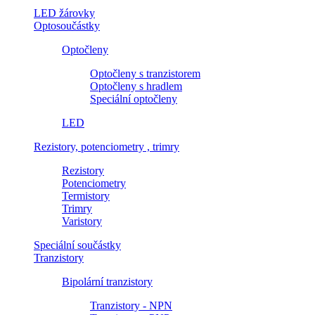
LED žárovky
Optosoučástky
Optočleny
Optočleny s tranzistorem
Optočleny s hradlem
Speciální optočleny
LED
Rezistory, potenciometry , trimry
Rezistory
Potenciometry
Termistory
Trimry
Varistory
Speciální součástky
Tranzistory
Bipolární tranzistory
Tranzistory - NPN