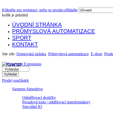
Klikněte pro registraci, nebo se prosím přihlašte
košík je prázdný
ÚVODNÍ STRÁNKA
PRŮMYSLOVÁ AUTOMATIZACE
SPORT
KONTAKT
Jste zde:
Domovská stránka
Průmyslová automatizace
E-shop
Prode
ESHOP
Vyhledat
Prodej součástek
Siemens Simodrive
Odměřovací destičky
Proudová trafa / oddělovací transformátory
Speciální IO