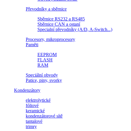
Převodníky a sběrnice
Sběrnice RS232 a RS485
Sběrnice CAN a ostaní
Specialní převodníky (A/D, A-Switch...)
Procesory, mikroprocesory
Paměti
EEPROM
FLASH
RAM
Speciální obvody
Patice, piny, svorky
Kondenzátory
elektrolytické
fóliové
keramické
kondenzátorové sítě
tantalové
trimry