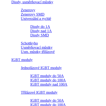
Diody, usměrňovací můstky
Zenerovy
Zenerovy SMD
Univerzální a rychlé
Diody do 1A
Diody nad 1A
Diody SMD
Schottkyho
Usměrňovací můstky
Usm. můstky třífázové
IGBT moduly
Jednofázové IGBT moduly
IGBT moduly do 50A
IGBT moduly do 100A
IGBT moduly nad 100A
Třífázové IGBT moduly
IGBT moduly do 50A
IGBT moduly do 100A