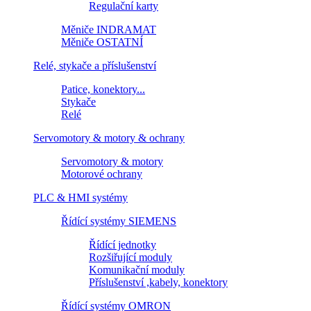
Regulační karty
Měniče INDRAMAT
Měniče OSTATNÍ
Relé, stykače a příslušenství
Patice, konektory...
Stykače
Relé
Servomotory & motory & ochrany
Servomotory & motory
Motorové ochrany
PLC & HMI systémy
Řídící systémy SIEMENS
Řídící jednotky
Rozšiřující moduly
Komunikační moduly
Příslušenství ,kabely, konektory
Řídící systémy OMRON