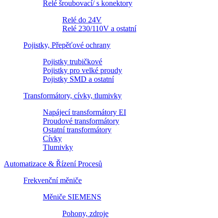
Relé šroubovací/ s konektory
Relé do 24V
Relé 230/110V a ostatní
Pojistky, Přepěťové ochrany
Pojistky trubičkové
Pojistky pro velké proudy
Pojistky SMD a ostatní
Transformátory, cívky, tlumivky
Napájecí transformátory EI
Proudové transformátory
Ostatní transformátory
Cívky
Tlumivky
Automatizace & Řízení Procesů
Frekvenční měniče
Měniče SIEMENS
Pohony, zdroje