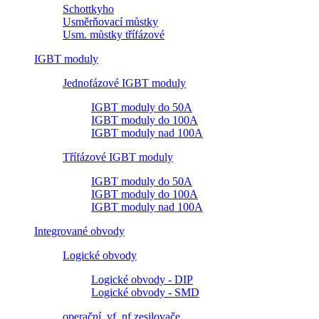
Schottkyho
Usměrňovací můstky
Usm. můstky třífázové
IGBT moduly
Jednofázové IGBT moduly
IGBT moduly do 50A
IGBT moduly do 100A
IGBT moduly nad 100A
Třífázové IGBT moduly
IGBT moduly do 50A
IGBT moduly do 100A
IGBT moduly nad 100A
Integrované obvody
Logické obvody
Logické obvody - DIP
Logické obvody - SMD
operační, vf, nf zesilovače