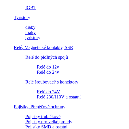
IGBT
Tyristory
diaky
triaky
tyristory
Relé, Magnetické kontakty, SSR
Relé do plošných spojů
Relé do 12v
Relé do 24v
Relé šroubovací/ s konektory
Relé do 24V
Relé 230/110V a ostatní
Pojistky, Přepěťové ochrany
Pojistky trubičkové
Pojistky pro velké proudy
Pojistky SMD a ostatní