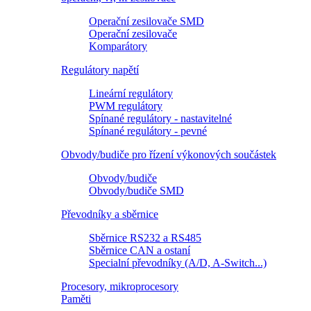
Operační zesilovače SMD
Operační zesilovače
Komparátory
Regulátory napětí
Lineární regulátory
PWM regulátory
Spínané regulátory - nastavitelné
Spínané regulátory - pevné
Obvody/budiče pro řízení výkonových součástek
Obvody/budiče
Obvody/budiče SMD
Převodníky a sběrnice
Sběrnice RS232 a RS485
Sběrnice CAN a ostaní
Specialní převodníky (A/D, A-Switch...)
Procesory, mikroprocesory
Paměti