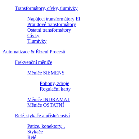
Transformátory, cívky, tlumivky
Napájecí transformátory EI
Proudové transformátory
Ostatní transformátory
Cívky
Tlumivky
Automatizace & Řízení Procesů
Frekvenční měniče
Měniče SIEMENS
Pohony, zdroje
Regulační karty
Měniče INDRAMAT
Měniče OSTATNÍ
Relé, stykače a příslušenství
Patice, konektory...
Stykače
Relé