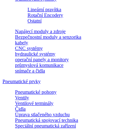
Lineární pravítka
Rotační Encodery
Ostatní
Napájecí moduly a zdroje
Bezpečnostní moduly a senzorika
kabely
CNC systémy
hydraulické systémy
operační panely a monitory
průmyslová komunikace
snímače a čidla
Pneumatické prvky
Pneumatické pohony
Ventily
Ventilové terminály
Čidla
Úprava stlačeného vzduchu
Pneumatická spojovací technika
Speciální pneumatická zařízení