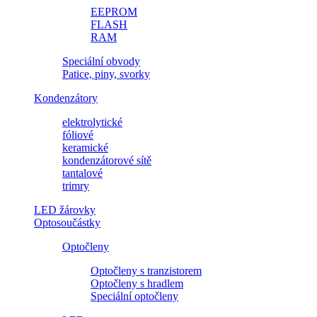
EEPROM
FLASH
RAM
Speciální obvody
Patice, piny, svorky
Kondenzátory
elektrolytické
fóliové
keramické
kondenzátorové sítě
tantalové
trimry
LED žárovky
Optosoučástky
Optočleny
Optočleny s tranzistorem
Optočleny s hradlem
Speciální optočleny