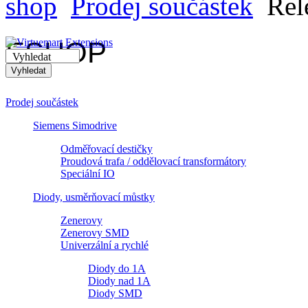
shop
Prodej součástek
Rel
ESHOP
Vyhledat
Prodej součástek
Siemens Simodrive
Odměřovací destičky
Proudová trafa / oddělovací transformátory
Speciální IO
Diody, usměrňovací můstky
Zenerovy
Zenerovy SMD
Univerzální a rychlé
Diody do 1A
Diody nad 1A
Diody SMD