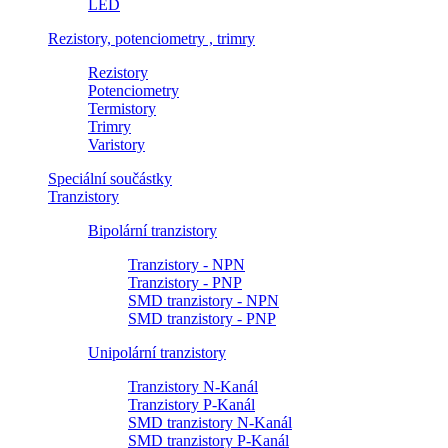
LED
Rezistory, potenciometry , trimry
Rezistory
Potenciometry
Termistory
Trimry
Varistory
Speciální součástky
Tranzistory
Bipolární tranzistory
Tranzistory - NPN
Tranzistory - PNP
SMD tranzistory - NPN
SMD tranzistory - PNP
Unipolární tranzistory
Tranzistory N-Kanál
Tranzistory P-Kanál
SMD tranzistory N-Kanál
SMD tranzistory P-Kanál