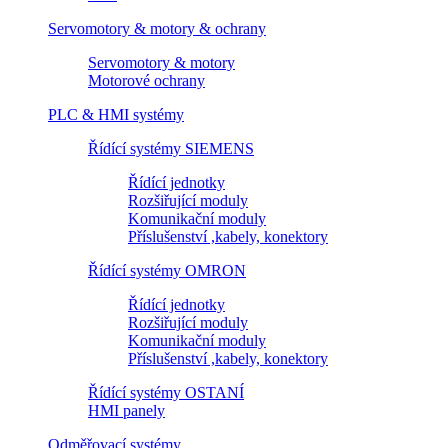
Servomotory & motory & ochrany
Servomotory & motory
Motorové ochrany
PLC & HMI systémy
Řídící systémy SIEMENS
Řídící jednotky
Rozšiřující moduly
Komunikační moduly
Příslušenství ,kabely, konektory
Řídící systémy OMRON
Řídící jednotky
Rozšiřující moduly
Komunikační moduly
Příslušenství ,kabely, konektory
Řídící systémy OSTANÍ
HMI panely
Odměřovací systémy